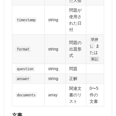
た大会
問題が
使用さ
string
timestamp
れた日
付
早押
問題の
ま
し
string
出題形
format
たは
式
筆記
string
問題
question
string
正解
answer
関連文
0〜5
array
書のリ
件の
documents
スト
文書
文書