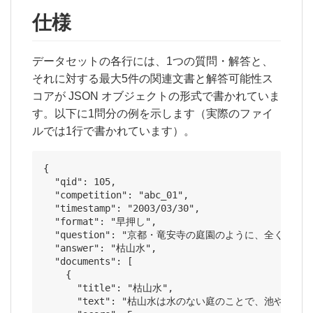
仕様
データセットの各行には、1つの質問・解答と、
それに対する最大5件の関連文書と解答可能性ス
コアが JSON オブジェクトの形式で書かれていま
す。以下に1問分の例を示します（実際のファイ
ルでは1行で書かれています）。
{

  "qid": 105,

  "competition": "abc_01",

  "timestamp": "2003/03/30",

  "format": "早押し",

  "question": "京都・竜安寺の庭園のように、全く
  "answer": "枯山水",

  "documents": [

    {

      "title": "枯山水",

      "text": "枯山水は水のない庭のことで、