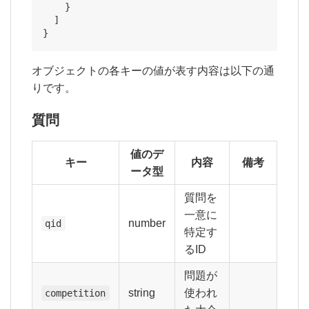
    }

  ]

}
オブジェクトの各キーの値が表す内容は以下の通
りです。
質問
値のデ
キー
内容
備考
ータ型
質問を
一意に
number
qid
特定す
るID
問題が
string
使われ
competition