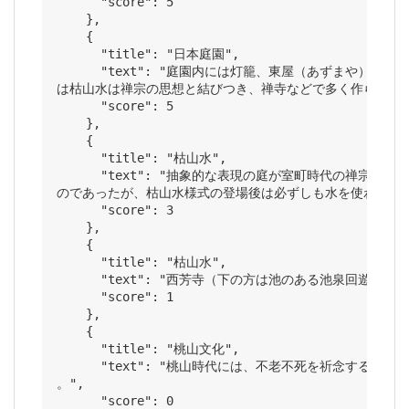
      "score": 5

    },

    {

      "title": "日本庭園",

      "text": "庭園内には灯籠、東屋（あず
は枯山水は禅宗の思想と結びつき、禅寺などで多く作られてい
      "score": 5

    },

    {

      "title": "枯山水",

      "text": "抽象的な表現の庭が室町時代
のであったが、枯山水様式の登場後は必ずしも水を使わなくと
      "score": 3

    },

    {

      "title": "枯山水",

      "text": "西芳寺（下の方は池のある池泉
      "score": 1

    },

    {

      "title": "桃山文化",

      "text": "桃山時代には、不老不死を祈
。",

      "score": 0
